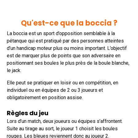
Qu'est-ce que la boccia ?
La boccia est un sport d’opposition semblable à la
pétanque qui est pratiqué par des personnes atteintes
d’un handicap moteur plus ou moins important. L’objectif
est de marquer plus de points que son adversaire en
positionnant ses boules le plus près de la boule blanche,
le jack.
Elle peut se pratiquer en loisir ou en compétition, en
individuel ou en équipes de 2 ou 3 joueurs et
obligatoirement en position assise.
Règles du jeu
Lors d’un match, deux joueurs ou équipes s’affrontent.
Suite au tirage au sort, le joueur 1 choisit les boules
rouges. Les bleues reviennent donc au joueur 2.