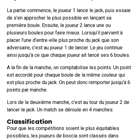
La partie commence, le joueur 1 lance le jack, puis essaie
de s’en approcher le plus possible en lançant sa
première boule. Ensuite, le joueur 2 lance une ou
plusieurs boules pour faire mieux. Lorsqu’il parvient à
placer l’une d’entre-elle plus proche du jack que son
adversaire, c’est au joueur 1 de lancer. Le jeu continue
ainsi jusqu’à ce que chaque joueur ait lancé ses 6 boules.
A la fin de la manche, on comptabilise les points. Un point
est accordé pour chaque boule de la même couleur qui
est plus proche du jack. On peut donc remporter jusqu’à 6
points par manche.
Lors de la deuxième manche, c’est au tour du joueur 2 de
lancer le jack. Un match se déroule en 4 manches.
Classification
Pour que les compétitions soient le plus équitables
possibles, les joueurs de boccia sont classés dans